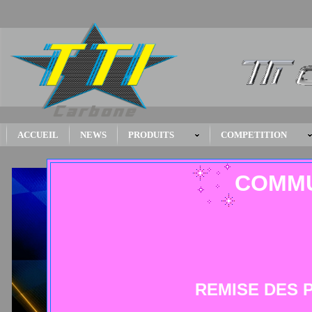
ACCUEIL
NEWS
PRODUITS
COMPETITION
COMMU
REMISE DES P