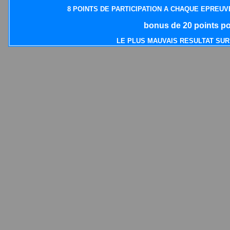
8
POINTS DE PA
RTICIPATION A CHAQUE
EPREUVE
bonus de 20 points po
LE PLUS MAUVAIS RESULTAT SUR