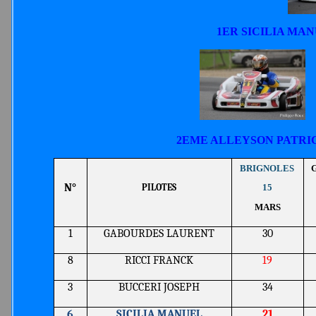
1ER SICILIA MA
2EME ALLEYSON P
BRIGNOLE
S
N°
PILOTES
15
MARS
1
GABOURDES LAURENT
30
8
RICCI FRANCK
19
3
BUCCERI JOSEPH
34
6
SICILIA MANUEL
21